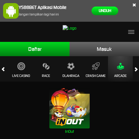
×
YS88BET Aplikasi Mobile
UNDUH
Jangan tampilkan lagi hari ini
Daftar
Masuk
S
LIVE CASINO
RACE
OLAHRAGA
CRASH GAME
ARCADE
InOut