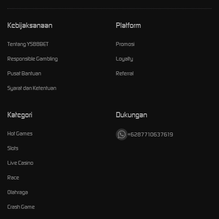
Kebijaksanaan
Platform
Tentang YS88BET
Promosi
Responsible Gambling
Loyalty
Pusat Bantuan
Referral
Syarat dan Ketentuan
Kategori
Dukungan
Hot Games
+6287710637619
Slots
Live Casino
Race
Olahraga
Crash Game