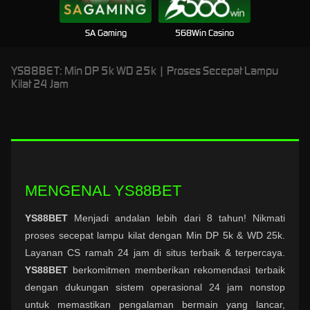
SA Gaming
568Win Casino
YS88BET: Min DP 5k WD 25k | Proses Secepat Lampu
Kilat 24 Jam
MENGENAL YS88BET
YS88BET
Menjadi andalan lebih dari 8 tahun! Nikmati
proses secepat lampu kilat dengan Min DP 5k & WD 25k.
Layanan CS ramah 24 jam di situs terbaik & terpercaya.
YS88BET
berkomitmen memberikan rekomendasi terbaik
dengan dukungan sistem operasional 24 jam nonstop
untuk memastikan pengalaman bermain yang lancar,