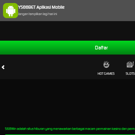
YS88BET Aplikasi Mobile
Jangan tampilkan lagi hari ini
Daftar
HOT GAMES
SLOTS
568Win adalah situs hiburan yang menawarkan berbagai macam permainan kasino dan permainan