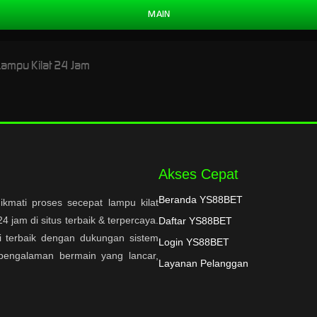
MAIN
ampu Kilat 24 Jam
Akses Cepat
Beranda YS88BET
ikmati proses secepat lampu kilat
jam di situs terbaik & terpercaya.
Daftar YS88BET
terbaik dengan dukungan sistem
Login YS88BET
pengalaman bermain yang lancar,
Layanan Pelanggan