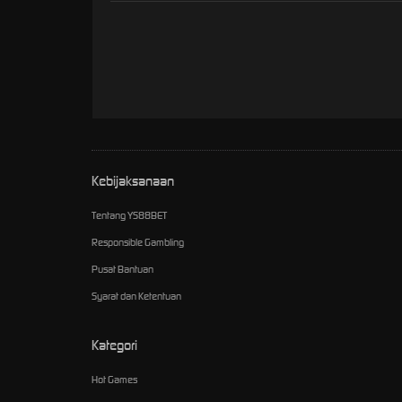
Kebijaksanaan
Tentang YS88BET
Responsible Gambling
Pusat Bantuan
Syarat dan Ketentuan
Kategori
Hot Games