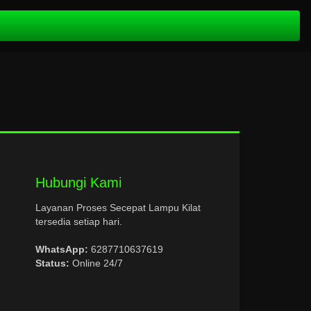
Hubungi Kami
Layanan Proses Secepat Lampu Kilat
tersedia setiap hari.
WhatsApp:
6287710637619
Status:
Online 24/7