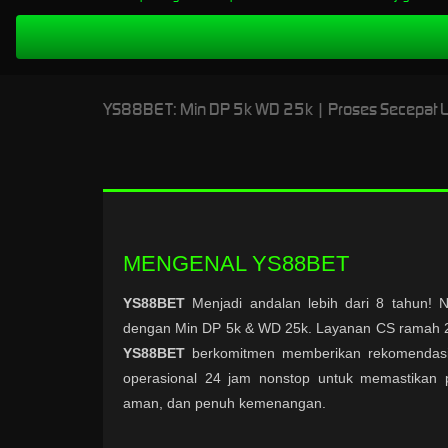
YS88BET: Min DP 5k WD 25k | Proses Secepat L
MENGENAL YS88BET
YS88BET
Menjadi andalan lebih dari 8 tahun! N
dengan Min DP 5k & WD 25k. Layanan CS ramah 24 
YS88BET
berkomitmen memberikan rekomendasi 
operasional 24 jam nonstop untuk memastikan 
aman, dan penuh kemenangan.