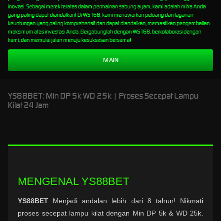
inovasi. Sebagai merek teratas dalam permainan sabung ayam, kami adalah mitra Anda
yang paling dapat diandalkan! Di WS168, kami menawarkan peluang dan layanan
keuntungan yang paling komprehensif dan dapat diandalkan, memastikan pengembalian
maksimum atas investasi Anda. Bergabunglah dengan WS168, berkolaborasi dengan
kami, dan memulai jalan menuju kesuksesan bersama!
MAIN
YS88BET: Min DP 5k WD 25k | Proses Secepat Lampu
Kilat 24 Jam
MENGENAL YS88BET
YS88BET
Menjadi andalan lebih dari 8 tahun! Nikmati
proses secepat lampu kilat dengan Min DP 5k & WD 25k.