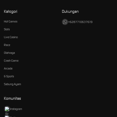
Kategori
Dukungan
Hot Games
+6287710637619
Slots
Live Casino
Race
Olahraga
Crash Game
Arcade
E-Sports
Sabung Ayam
Komunitas
Instagram