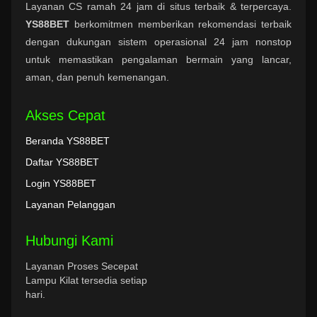
Layanan CS ramah 24 jam di situs terbaik & terpercaya.
YS88BET
berkomitmen memberikan rekomendasi terbaik
dengan dukungan sistem operasional 24 jam nonstop
untuk memastikan pengalaman bermain yang lancar,
aman, dan penuh kemenangan.
Akses Cepat
Beranda YS88BET
Daftar YS88BET
Login YS88BET
Layanan Pelanggan
Hubungi Kami
Layanan Proses Secepat
Lampu Kilat tersedia setiap
hari.