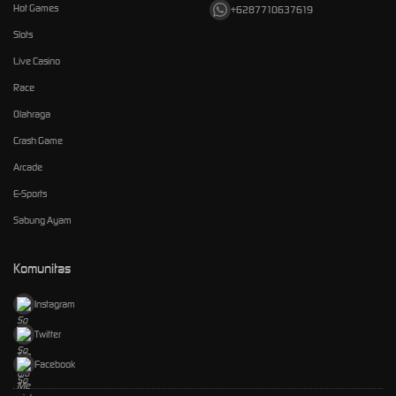
Hot Games
+6287710637619
Slots
Live Casino
Race
Olahraga
Crash Game
Arcade
E-Sports
Sabung Ayam
Komunitas
Instagram
Twitter
Facebook