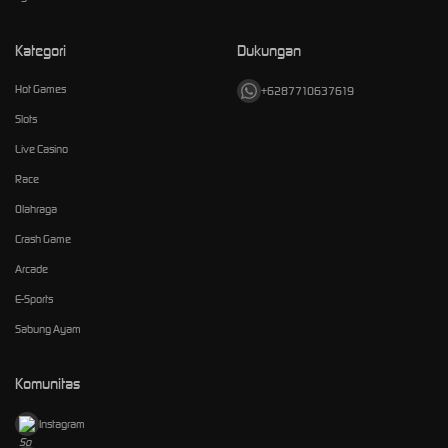
Kategori
Dukungan
Hot Games
+6287710637619
Slots
Live Casino
Race
Olahraga
Crash Game
Arcade
E-Sports
Sabung Ayam
Komunitas
Instagram