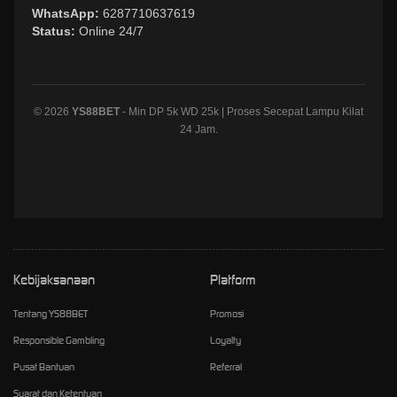
WhatsApp:
6287710637619
Status:
Online 24/7
© 2026
YS88BET
- Min DP 5k WD 25k | Proses Secepat Lampu Kilat
24 Jam.
Kebijaksanaan
Platform
Tentang YS88BET
Promosi
Responsible Gambling
Loyalty
Pusat Bantuan
Referral
Syarat dan Ketentuan