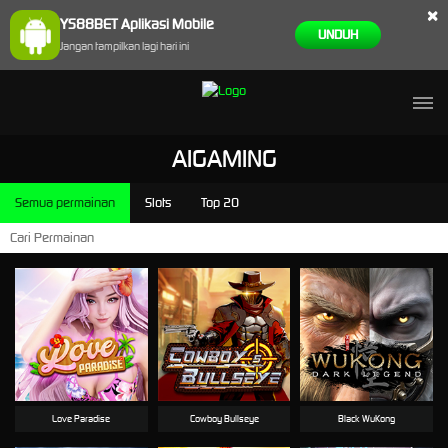
×
YS88BET Aplikasi Mobile
UNDUH
Jangan tampilkan lagi hari ini
AIGAMING
Semua permainan
Slots
Top 20
Love Paradise
Cowboy Bullseye
Black WuKong