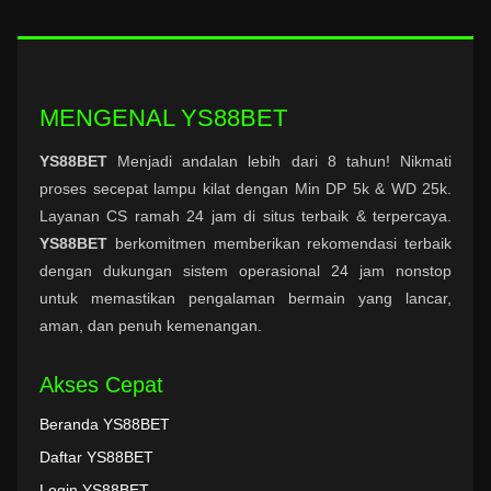
MENGENAL YS88BET
YS88BET
Menjadi andalan lebih dari 8 tahun! Nikmati
proses secepat lampu kilat dengan Min DP 5k & WD 25k.
Layanan CS ramah 24 jam di situs terbaik & terpercaya.
YS88BET
berkomitmen memberikan rekomendasi terbaik
dengan dukungan sistem operasional 24 jam nonstop
untuk memastikan pengalaman bermain yang lancar,
aman, dan penuh kemenangan.
Akses Cepat
Beranda YS88BET
Daftar YS88BET
Login YS88BET