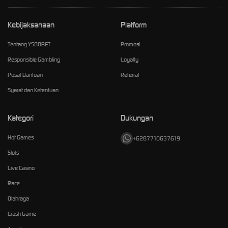
Kebijaksanaan
Platform
Tentang YS88BET
Promosi
Responsible Gambling
Loyalty
Pusat Bantuan
Referral
Syarat dan Ketentuan
Kategori
Dukungan
Hot Games
+6287710637619
Slots
Live Casino
Race
Olahraga
Crash Game