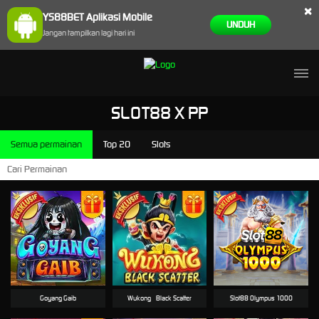
×
YS88BET Aplikasi Mobile
UNDUH
Jangan tampilkan lagi hari ini
SLOT88 X PP
Semua permainan
Top 20
Slots
Goyang Gaib
Wukong - Black Scatter
Slot88 Olympus 1000