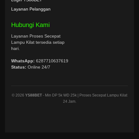
Layanan Pelanggan
Hubungi Kami
Layanan Proses Secepat
Lampu Kilat tersedia setiap
hari.
WhatsApp:
6287710637619
Status:
Online 24/7
© 2026
YS88BET
- Min DP 5k WD 25k | Proses Secepat Lampu Kilat
24 Jam.