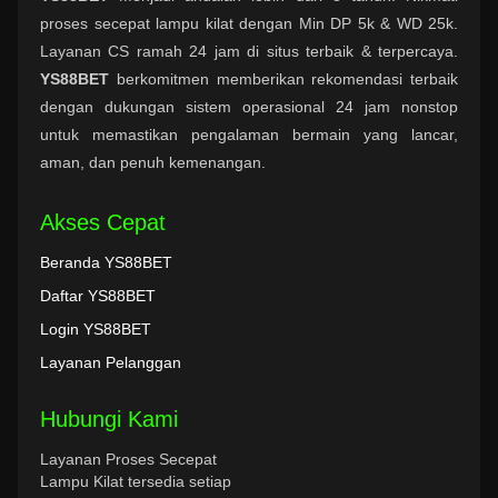
proses secepat lampu kilat dengan Min DP 5k & WD 25k.
Layanan CS ramah 24 jam di situs terbaik & terpercaya.
YS88BET
berkomitmen memberikan rekomendasi terbaik
dengan dukungan sistem operasional 24 jam nonstop
untuk memastikan pengalaman bermain yang lancar,
aman, dan penuh kemenangan.
Akses Cepat
Beranda YS88BET
Daftar YS88BET
Login YS88BET
Layanan Pelanggan
Hubungi Kami
Layanan Proses Secepat
Lampu Kilat tersedia setiap