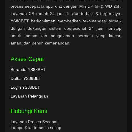
proses secepat lampu kilat dengan Min DP 5k & WD 25k.
Layanan CS ramah 24 jam di situs terbaik & terpercaya.
YS88BET
berkomitmen memberikan rekomendasi terbaik
dengan dukungan sistem operasional 24 jam nonstop
untuk memastikan pengalaman bermain yang lancar,
aman, dan penuh kemenangan.
Akses Cepat
Beranda YS88BET
Daftar YS88BET
Login YS88BET
Layanan Pelanggan
Hubungi Kami
Layanan Proses Secepat
Lampu Kilat tersedia setiap