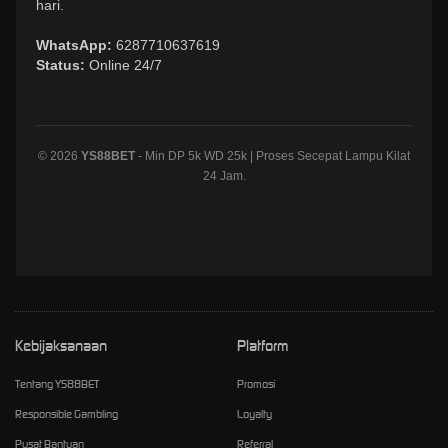
hari.
WhatsApp:
6287710637619
Status:
Online 24/7
© 2026
YS88BET
- Min DP 5k WD 25k | Proses Secepat Lampu Kilat
24 Jam.
Kebijaksanaan
Platform
Tentang YS88BET
Promosi
Responsible Gambling
Loyalty
Pusat Bantuan
Referral