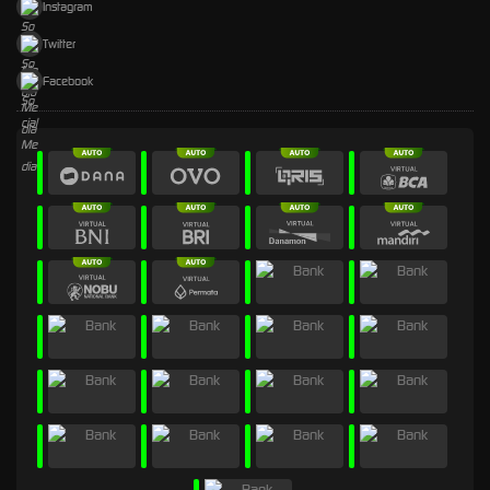
Instagram
Twitter
Facebook