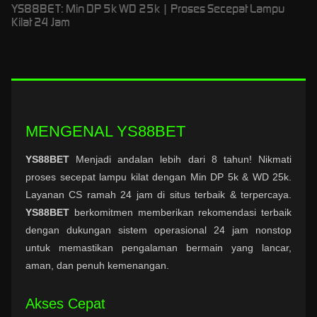
YS88BET: Min DP 5k WD 25k | Proses Secepat Lampu
Kilat 24 Jam
MENGENAL YS88BET
YS88BET
Menjadi andalan lebih dari 8 tahun! Nikmati
proses secepat lampu kilat dengan Min DP 5k & WD 25k.
Layanan CS ramah 24 jam di situs terbaik & terpercaya.
YS88BET
berkomitmen memberikan rekomendasi terbaik
dengan dukungan sistem operasional 24 jam nonstop
untuk memastikan pengalaman bermain yang lancar,
aman, dan penuh kemenangan.
Akses Cepat