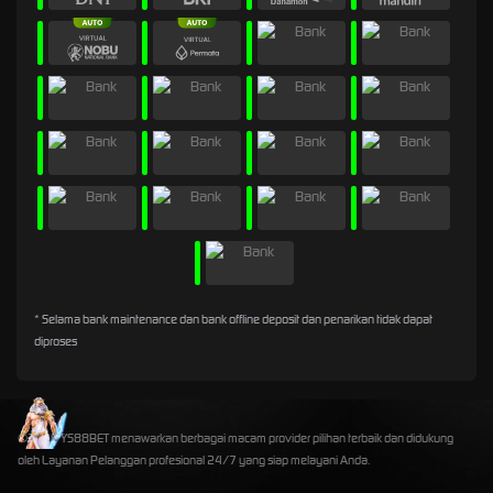
* Selama bank maintenance dan bank offline deposit dan penarikan tidak dapat
diproses
©2026 YS88BET menawarkan berbagai macam provider pilihan terbaik dan didukung
oleh Layanan Pelanggan profesional 24/7 yang siap melayani Anda.