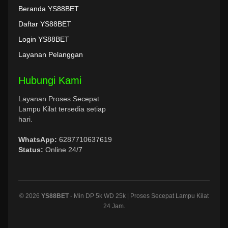
Beranda YS88BET
Daftar YS88BET
Login YS88BET
Layanan Pelanggan
Hubungi Kami
Layanan Proses Secepat
Lampu Kilat tersedia setiap
hari.
WhatsApp:
6287710637619
Status:
Online 24/7
© 2026
YS88BET
- Min DP 5k WD 25k | Proses Secepat Lampu Kilat
24 Jam.