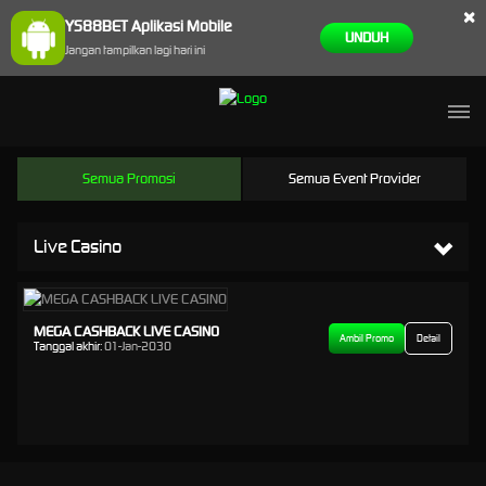
×
YS88BET Aplikasi Mobile
UNDUH
Jangan tampilkan lagi hari ini
Semua Promosi
Semua Event Provider
Live Casino
MEGA CASHBACK LIVE CASINO
Ambil Promo
Detail
Tanggal akhir:
01-Jan-2030