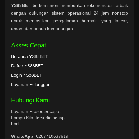
YS88BET
berkomitmen memberikan rekomendasi terbaik
dengan dukungan sistem operasional 24 jam nonstop
untuk memastikan pengalaman bermain yang lancar,
aman, dan penuh kemenangan.
Akses Cepat
Beranda YS88BET
Daftar YS88BET
Login YS88BET
Layanan Pelanggan
Hubungi Kami
Layanan Proses Secepat
Lampu Kilat tersedia setiap
hari.
WhatsApp:
6287710637619