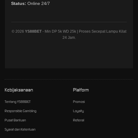
Status:
Online 24/7
© 2026
YS88BET
- Min DP 5k WD 25k | Proses Secepat Lampu Kilat
24 Jam.
Kebijaksanaan
Platform
Tentang YS88BET
Promosi
Responsible Gambling
Loyalty
Pusat Bantuan
Referral
Syarat dan Ketentuan