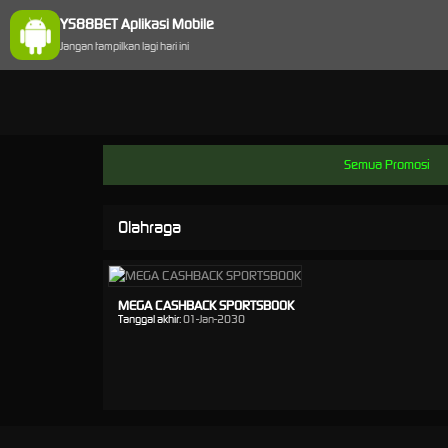
YS88BET Aplikasi Mobile
Jangan tampilkan lagi hari ini
Semua Promosi
Olahraga
MEGA CASHBACK SPORTSBOOK
Tanggal akhir:
01-Jan-2030