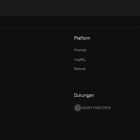
Platform
Promosi
Loyalty
Referral
Dukungan
+6287710637619