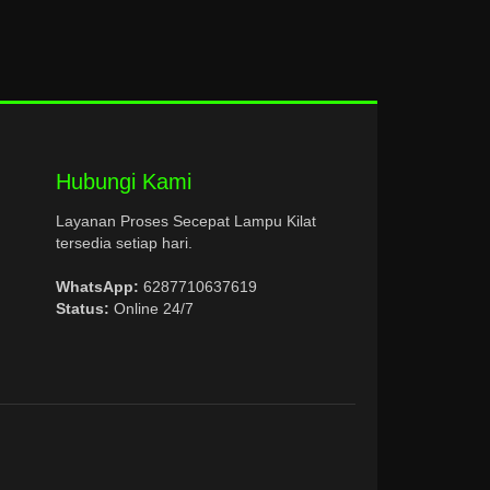
Hubungi Kami
Layanan Proses Secepat Lampu Kilat
tersedia setiap hari.
WhatsApp:
6287710637619
Status:
Online 24/7