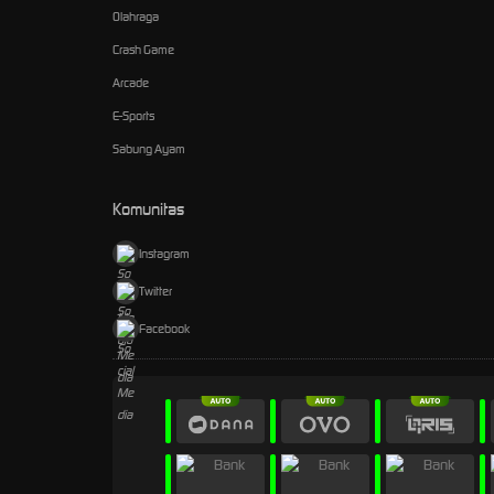
Olahraga
Crash Game
Arcade
E-Sports
Sabung Ayam
Komunitas
Instagram
Twitter
Facebook