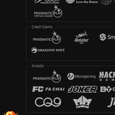
Crash Game
Arcade