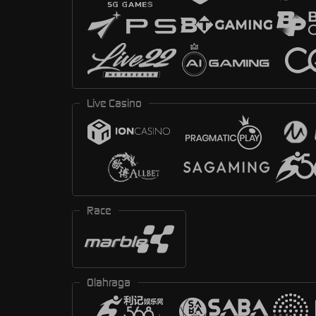
Live Casino
Race
Olahraga