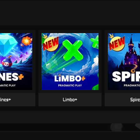
ines+
Limbo+
Spir