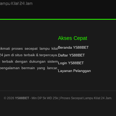
ampu Kilat 24 Jam
Akses Cepat
Beranda YS88BET
ikmati proses secepat lampu kilat
am di situs terbaik & terpercaya.
Daftar YS88BET
terbaik dengan dukungan sistem
Login YS88BET
pengalaman bermain yang lancar,
Layanan Pelanggan
© 2026
YS88BET
- Min DP 5k WD 25k | Proses Secepat Lampu Kilat 24 Jam.