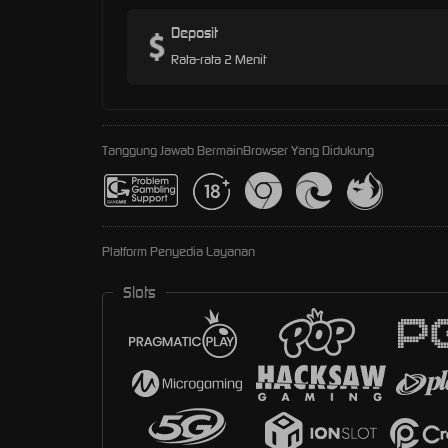
Deposit
Rata-rata 2 Menit
Tanggung Jawab Bermain
Browser Yang Didukung
Platform Penyedia Layanan
Slots