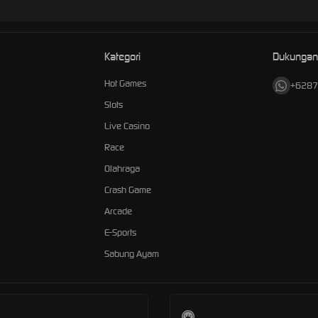
Kategori
Dukungan
Hot Games
+6287
Slots
Live Casino
Race
Olahraga
Crash Game
Arcade
E-Sports
Sabung Ayam