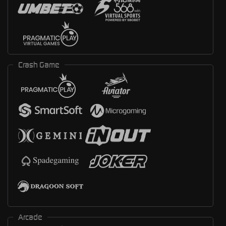
Crash Game
Arcade