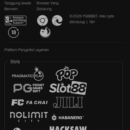
Tanggung Jawab
Browser Yang
Bermain
Didukung
©2026 YS88BET. Hak cipta
dilindungi | 18+
Platform Penyedia Layanan
Slots