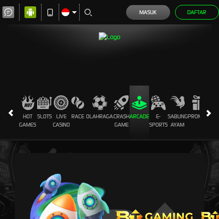
MASUK
DAFTAR
HOT
SLOTS
LIVE
RACE
OLAHRAGA
CRASH
ARCADE
E-
SABUNG
PROMOSI
GAMES
CASINO
GAME
SPORTS
AYAM