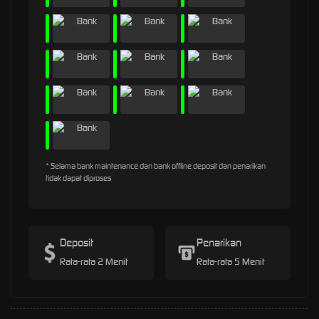
* Selama bank maintenance dan bank offline deposit dan penarikan
tidak dapat diproses
Deposit
Penarikan
Rata-rata 2 Menit
Rata-rata 5 Menit