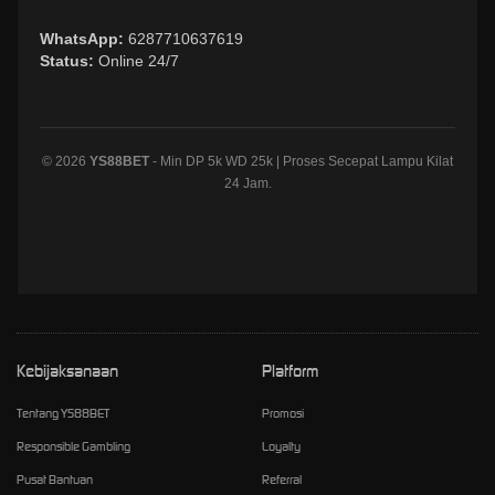
WhatsApp:
6287710637619
Status:
Online 24/7
© 2026
YS88BET
- Min DP 5k WD 25k | Proses Secepat Lampu Kilat
24 Jam.
Kebijaksanaan
Platform
Tentang YS88BET
Promosi
Responsible Gambling
Loyalty
Pusat Bantuan
Referral