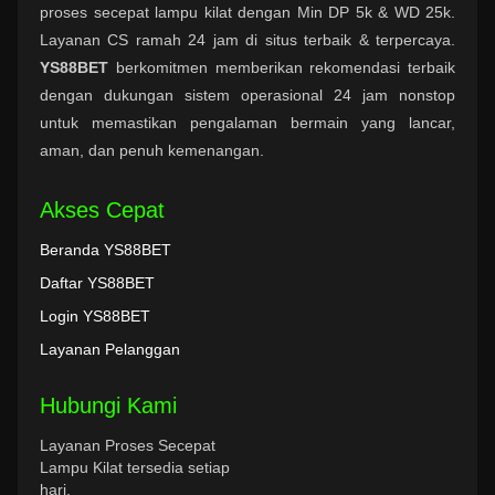
proses secepat lampu kilat dengan Min DP 5k & WD 25k.
Layanan CS ramah 24 jam di situs terbaik & terpercaya.
YS88BET
berkomitmen memberikan rekomendasi terbaik
dengan dukungan sistem operasional 24 jam nonstop
untuk memastikan pengalaman bermain yang lancar,
aman, dan penuh kemenangan.
Akses Cepat
Beranda YS88BET
Daftar YS88BET
Login YS88BET
Layanan Pelanggan
Hubungi Kami
Layanan Proses Secepat
Lampu Kilat tersedia setiap
hari.