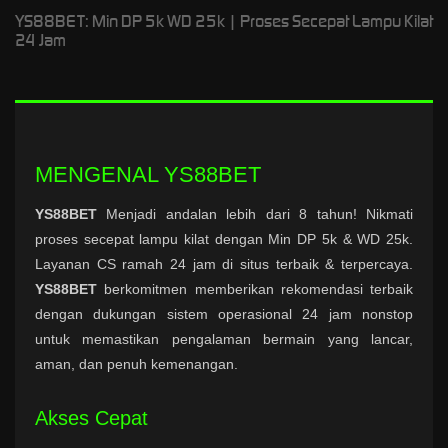
YS88BET: Min DP 5k WD 25k | Proses Secepat Lampu Kilat
24 Jam
MENGENAL YS88BET
YS88BET
Menjadi andalan lebih dari 8 tahun! Nikmati
proses secepat lampu kilat dengan Min DP 5k & WD 25k.
Layanan CS ramah 24 jam di situs terbaik & terpercaya.
YS88BET
berkomitmen memberikan rekomendasi terbaik
dengan dukungan sistem operasional 24 jam nonstop
untuk memastikan pengalaman bermain yang lancar,
aman, dan penuh kemenangan.
Akses Cepat