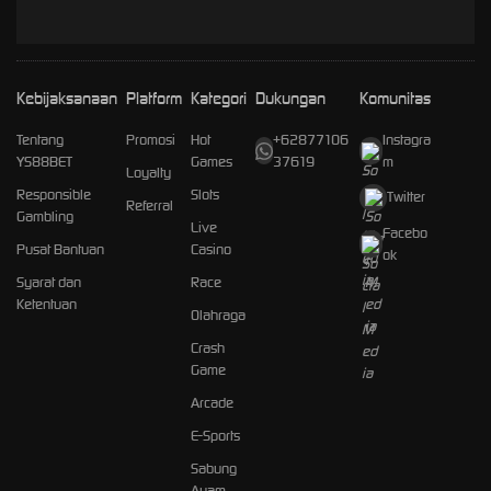
Kebijaksanaan
Platform
Kategori
Dukungan
Komunitas
Tentang
Promosi
Hot
+62877106
Instagra
YS88BET
Games
37619
m
Loyalty
Responsible
Slots
Twitter
Referral
Gambling
Live
Facebo
Pusat Bantuan
Casino
ok
Syarat dan
Race
Ketentuan
Olahraga
Crash
Game
Arcade
E-Sports
Sabung
Ayam