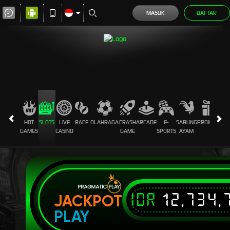
MASUK
DAFTAR
HOT
SLOTS
LIVE
RACE
OLAHRAGA
CRASH
ARCADE
E-
SABUNG
PROMOSI
GAMES
CASINO
GAME
SPORTS
AYAM
IDR
12,734,
JACKPOT
PLAY