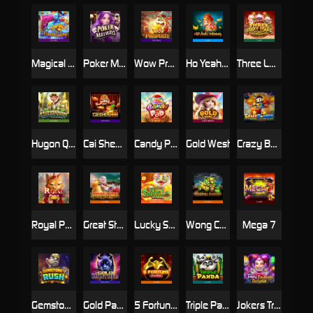
Magical Lamp
Poker Maxways
Wow Prosperity
Ho Yeah Monkey
Three Lucky Stars
Hugon Quest
Cai Shen 888
Candy Pop
Gold West
Crazy Bomber
Royal Paws Maxways
Great Stars
Lucky Snake Wheel
Wong Choy
Mega 7
Gemstone Rush
Gold Panther
5 Fortune SA
Triple Panda
Jokers Treasure Exclusive