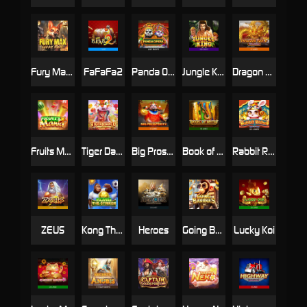
Fury Max Lucky Road
FaFaFa2
Panda Opera
Jungle King
Dragon Gold SA
Fruits Mania
Tiger Dance
Big Prosperity
Book of Myth
Rabbit Riches
ZEUS
Kong The Striker
Heroes
Going Bananas Inc
Lucky Koi