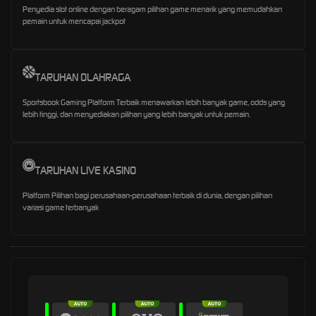
Penyedia slot online dengan beragam pilihan game menarik yang memudahkan
pemain untuk mencapai jackpot
TARUHAN OLAHRAGA
Sportsbook Gaming Platform Terbaik menawarkan lebih banyak game, odds yang
lebih tinggi, dan menyediakan pilihan yang lebih banyak untuk pemain.
TARUHAN LIVE KASINO
Platform Pilihan bagi perusahaan-perusahaan terbaik di dunia, dengan pilihan
variasi game terbanyak