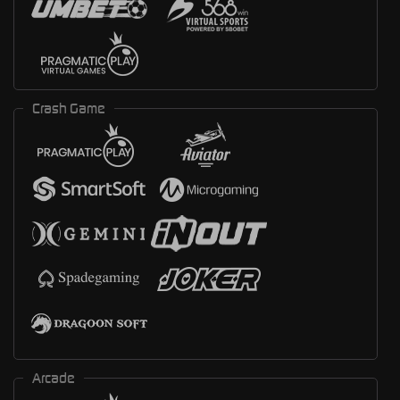
Crash Game
Arcade