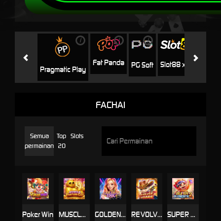
i
i
i
i
i
Facha
Fat Panda
Slot88 x PP
PG Soft
Pragmatic Play
FACHAI
Semua
Top
Slots
permainan
20
Poker Win
MUSCLE FORTUNE CAT
GOLDEN IDOL
REVOLVER HARE
SUPER ELEMENTS 2