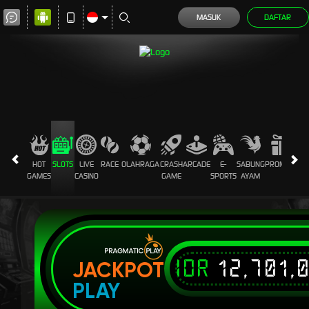
MASUK
DAFTAR
HOT
SLOTS
LIVE
RACE
OLAHRAGA
CRASH
ARCADE
E-
SABUNG
PROMOSI
GAMES
CASINO
GAME
SPORTS
AYAM
IDR
12,701,
JACKPOT
PLAY