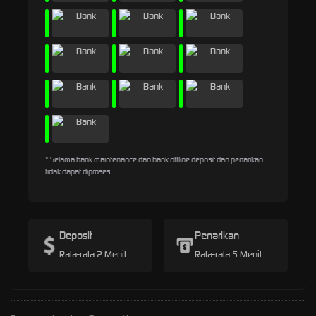
* Selama bank maintenance dan bank offline deposit dan penarikan
tidak dapat diproses
Deposit
Penarikan
Rata-rata 2 Menit
Rata-rata 5 Menit