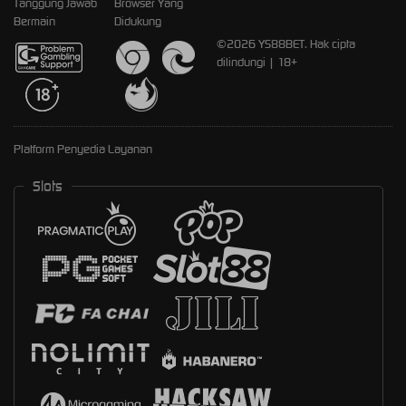
Tanggung Jawab
Browser Yang
Bermain
Didukung
©2026 YS88BET. Hak cipta
dilindungi | 18+
Platform Penyedia Layanan
Slots