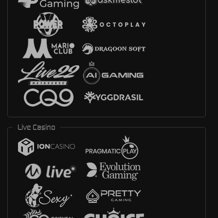
Live Casino