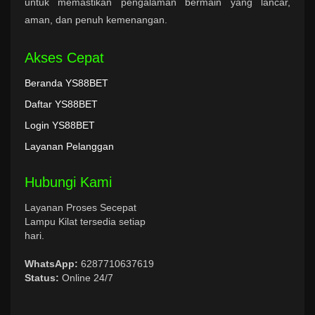
untuk memastikan pengalaman bermain yang lancar,
aman, dan penuh kemenangan.
Akses Cepat
Beranda YS88BET
Daftar YS88BET
Login YS88BET
Layanan Pelanggan
Hubungi Kami
Layanan Proses Secepat
Lampu Kilat tersedia setiap
hari.
WhatsApp:
6287710637619
Status:
Online 24/7