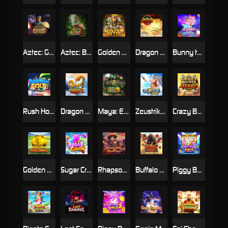
Aztec: Gold Temple
Aztec: Bonus Hunt 2
Golden Egypt
Dragon Chi’s Quest
Bunny to the Moon
Rush Hour Gold
Dragon Chi's Quest 2
Maya: Elemental Totem 2
Zeustrike Xmas
Crazy Bounty: Jackpot
Golden Football
Sugar Crush
Rhapsody of Muertos
Buffalo Rush HIGHROLLER
Piggy Bank Gold