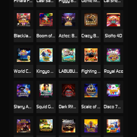
Pinata Fest
Last Samurai
Piggy Bank Gold 2
Genie Mystery
Cai Shen Fortune
BlackJack21
Boom of Prosperity
Aztec: Bonus Hunt
Crazy Bounty
Slotto 4D
World Cup Final
Kingyo Riches
LABUBU: Fall In Wild
Fighting Bull
Royal Ace
Starry Adventure
Squid Game 2: Mukunghwa
Dark Ritual
Scale of Heaven: Anubis
Disco 777 Hold and Win