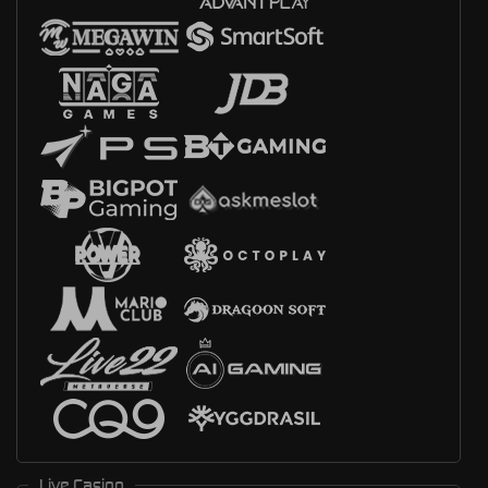
Live Casino