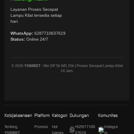
Layanan Proses Secepat
Lampu Kilat tersedia setiap
hari.
WhatsApp:
6287710637619
Status:
Online 24/7
© 2026
YS88BET
- Min DP 5k WD 25k | Proses Secepat Lampu Kilat
24 Jam.
Kebijaksanaan
Platform
Kategori
Dukungan
Komunitas
Tentang
Promosi
Hot
+62877106
Instagra
YS88BET
Games
37619
m