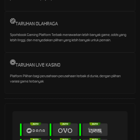
TARUHAN OLAHRAGA
Sportsbook Gaming Platform Terbaik menawarkan lebih banyak game, odds yang
lebih tinggi, dan menyediakan pilihan yang lebih banyak untuk pemain.
TARUHAN LIVE KASINO
Platform Pilihan bagi perusahaan-perusahaan terbaik di dunia, dengan pilihan
variasi game terbanyak