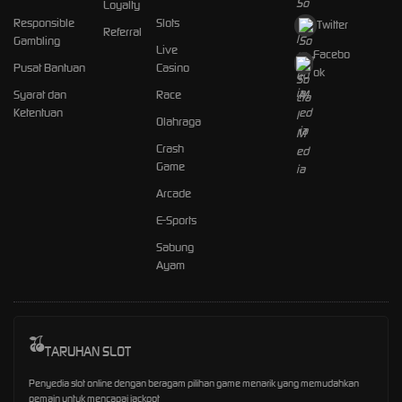
Loyalty
Responsible
Slots
Twitter
Referral
Gambling
Live
Facebo
Pusat Bantuan
Casino
ok
Syarat dan
Race
Ketentuan
Olahraga
Crash
Game
Arcade
E-Sports
Sabung
Ayam
TARUHAN SLOT
Penyedia slot online dengan beragam pilihan game menarik yang memudahkan
pemain untuk mencapai jackpot