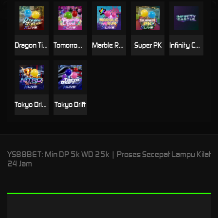
Dragon Tiger
Tomorrow land
Marble Run
Super PK
Infinity Castle
Tokyo Drift Nitro
Tokyo Drift
YS88BET: Min DP 5k WD 25k | Proses Secepat Lampu Kilat
24 Jam