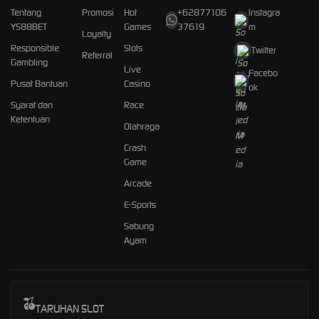
Tentang
Promosi
Hot
+62877106
Instagra
YS88BET
Games
37619
m
Loyalty
Responsible
Slots
Twitter
Referral
Gambling
Live
Facebo
Pusat Bantuan
Casino
ok
Syarat dan
Race
Ketentuan
Olahraga
Crash
Game
Arcade
E-Sports
Sabung
Ayam
TARUHAN SLOT