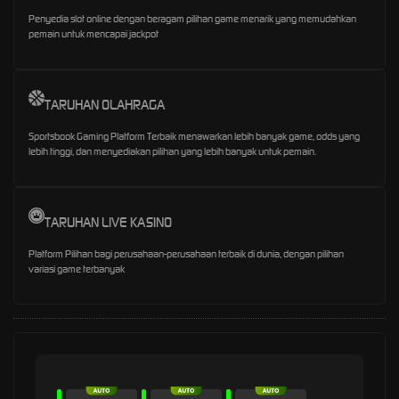
Penyedia slot online dengan beragam pilihan game menarik yang memudahkan
pemain untuk mencapai jackpot
TARUHAN OLAHRAGA
Sportsbook Gaming Platform Terbaik menawarkan lebih banyak game, odds yang
lebih tinggi, dan menyediakan pilihan yang lebih banyak untuk pemain.
TARUHAN LIVE KASINO
Platform Pilihan bagi perusahaan-perusahaan terbaik di dunia, dengan pilihan
variasi game terbanyak