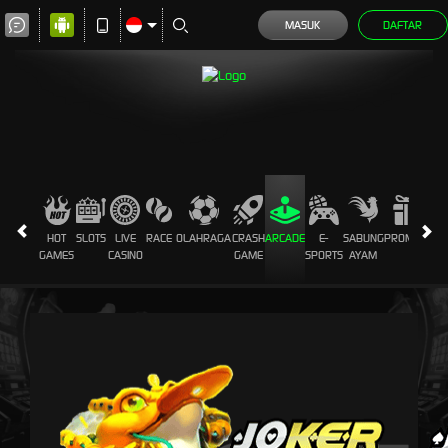
MASUK
DAFTAR
HOT
SLOTS
LIVE
RACE
OLAHRAGA
CRASH
ARCADE
E-
SABUNG
PROMOSI
GAMES
CASINO
GAME
SPORTS
AYAM