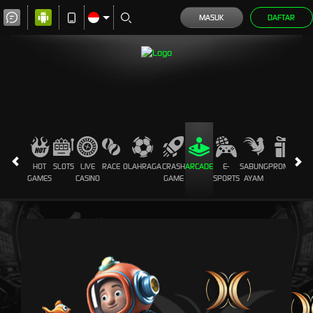
MASUK
DAFTAR
HOT
SLOTS
LIVE
RACE
OLAHRAGA
CRASH
ARCADE
E-
SABUNG
PROMOSI
GAMES
CASINO
GAME
SPORTS
AYAM