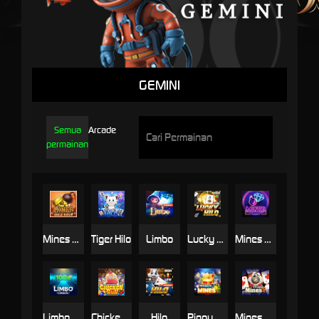
GEMINI
Semua
Arcade
permainan
Mines Gold Rush
Tiger Hilo
Limbo
Lucky Hilo
Mines Neon
Limbo Classic
Chicken Run
Hilo
Pinoy Mines
Mines Maple