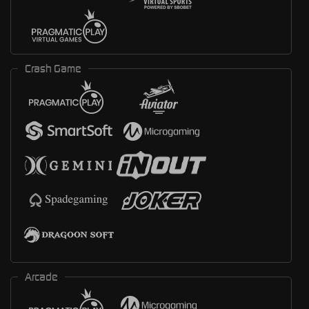
Crash Game
Arcade