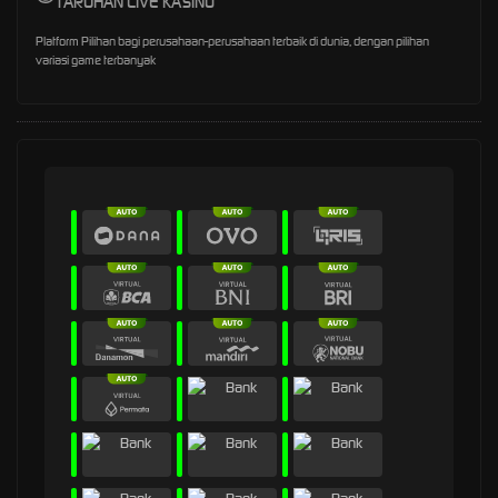
TARUHAN LIVE KASINO
Platform Pilihan bagi perusahaan-perusahaan terbaik di dunia, dengan pilihan
variasi game terbanyak