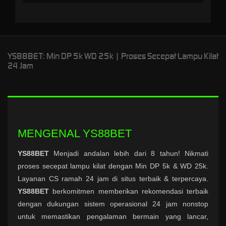
YS88BET: Min DP 5k WD 25k | Proses Secepat Lampu Kilat
24 Jam
MENGENAL YS88BET
YS88BET
Menjadi andalan lebih dari 8 tahun! Nikmati
proses secepat lampu kilat dengan Min DP 5k & WD 25k.
Layanan CS ramah 24 jam di situs terbaik & terpercaya.
YS88BET
berkomitmen memberikan rekomendasi terbaik
dengan dukungan sistem operasional 24 jam nonstop
untuk memastikan pengalaman bermain yang lancar,