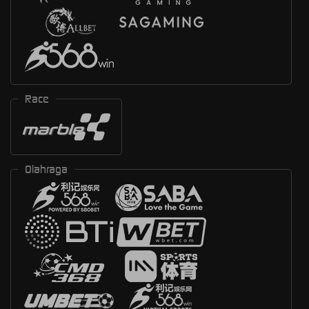
Race
Olahraga