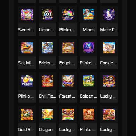
Sweet Scratch
Limbo Rainbow
Plinko Rainbow
Mines
Maze Classic
Sky Mission
Bricks Battle
Egypt Gem Scratch
Plinko Neon
Cookie Fiesta
Plinko Classic
Chili Fiesta
Forest Tea Party
Golden Clover
Lucky Drop: Coco 2
Gold Rush: Wild Dig
Dragon Tower
Lucky Drop-Coco
Plinko Gold Rush
Lucky Drop-GongXiFaChai