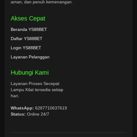
aman, dan penuh kemenangan.
Akses Cepat
Beranda YS88BET
Daftar YS88BET
Login YS88BET
Layanan Pelanggan
Hubungi Kami
Layanan Proses Secepat
Lampu Kilat tersedia setiap
hari.
WhatsApp:
6287710637619
Status:
Online 24/7