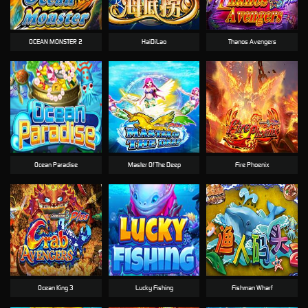
OCEAN MONSTER 2
HaiDiLao
Thanos Avengers
Ocean Paradise
Master Of The Deep
Fire Phoenix
Ocean King 3
Lucky Fishing
Fishman Wharf