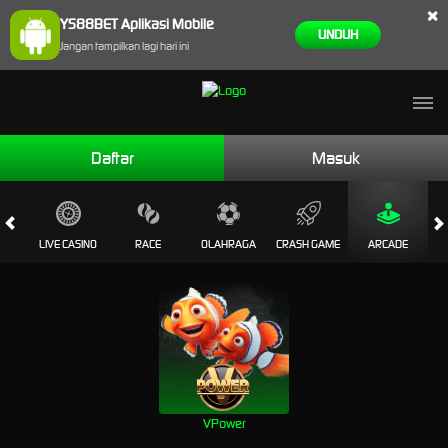
×
YS88BET Aplikasi Mobile
UNDUH
Jangan tampilkan lagi hari ini
Daftar
Masuk
S
LIVE CASINO
RACE
OLAHRAGA
CRASH GAME
ARCADE
VPower