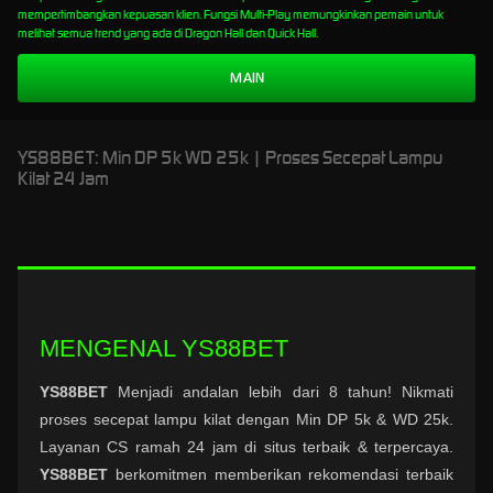
mempertimbangkan kepuasan klien. Fungsi Multi-Play memungkinkan pemain untuk
melihat semua trend yang ada di Dragon Hall dan Quick Hall.
MAIN
YS88BET: Min DP 5k WD 25k | Proses Secepat Lampu
Kilat 24 Jam
MENGENAL YS88BET
YS88BET
Menjadi andalan lebih dari 8 tahun! Nikmati
proses secepat lampu kilat dengan Min DP 5k & WD 25k.
Layanan CS ramah 24 jam di situs terbaik & terpercaya.
YS88BET
berkomitmen memberikan rekomendasi terbaik