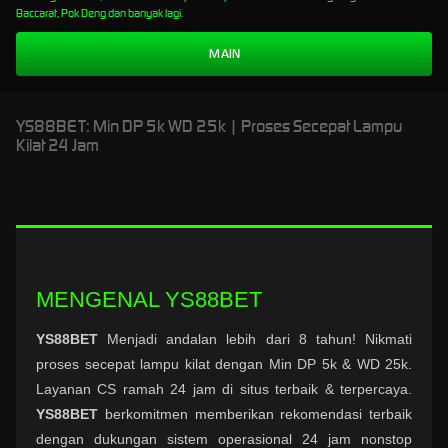
Baccarat, Pok Deng dan banyak lagi.
MAIN
YS88BET: Min DP 5k WD 25k | Proses Secepat Lampu
Kilat 24 Jam
MENGENAL YS88BET
YS88BET
Menjadi andalan lebih dari 8 tahun! Nikmati
proses secepat lampu kilat dengan Min DP 5k & WD 25k.
Layanan CS ramah 24 jam di situs terbaik & terpercaya.
YS88BET
berkomitmen memberikan rekomendasi terbaik
dengan dukungan sistem operasional 24 jam nonstop