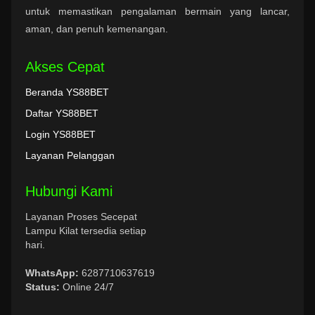
untuk memastikan pengalaman bermain yang lancar,
aman, dan penuh kemenangan.
Akses Cepat
Beranda YS88BET
Daftar YS88BET
Login YS88BET
Layanan Pelanggan
Hubungi Kami
Layanan Proses Secepat
Lampu Kilat tersedia setiap
hari.
WhatsApp:
6287710637619
Status:
Online 24/7