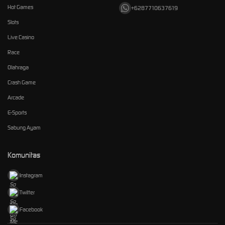
Hot Games
+6287710637619
Slots
Live Casino
Race
Olahraga
Crash Game
Arcade
E-Sports
Sabung Ayam
Komunitas
Instagram
Twitter
Facebook