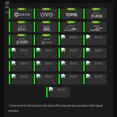
* Selama bank maintenance dan bank offline deposit dan penarikan tidak dapat
diproses