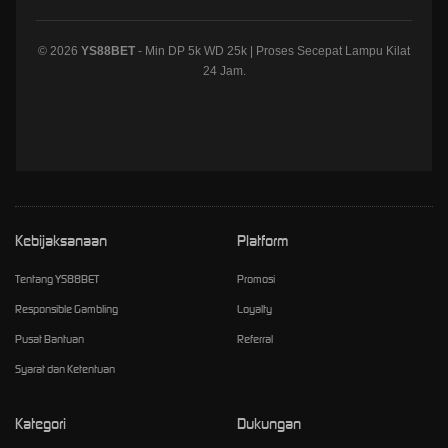
© 2026
YS88BET
- Min DP 5k WD 25k | Proses Secepat Lampu Kilat
24 Jam.
Kebijaksanaan
Platform
Tentang YS88BET
Promosi
Responsible Gambling
Loyalty
Pusat Bantuan
Referral
Syarat dan Ketentuan
Kategori
Dukungan