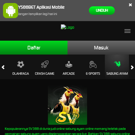
×
YS88BET Aplikasi Mobile
UNDUH
Jangan tampilkan lagi hari ini
Daftar
Masuk
E
OLAHRAGA
CRASH GAME
ARCADE
E-SPORTS
SABUNG AYAM
Kepopulerannya SV388 di dunia judi online sabung ayam online memang terletak pada
permainan sabung ayam yang diselenggarakan secara live. Bahkan SV388 sabung online