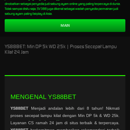
dinobatkan sebagai penyedia judi sabung ayam online yang paling terpercaya di dunia.
Tidak sampai disitu saja, SV388 juga dikenal sebagai wadah penyedia permainan judi
sabung ayam paling fairplay di Asia.
MAIN
YS88BET: Min DP 5k WD 25k | Proses Secepat Lampu
Kilat 24 Jam
MENGENAL YS88BET
YS88BET
Menjadi andalan lebih dari 8 tahun! Nikmati
proses secepat lampu kilat dengan Min DP 5k & WD 25k.
Layanan CS ramah 24 jam di situs terbaik & terpercaya.