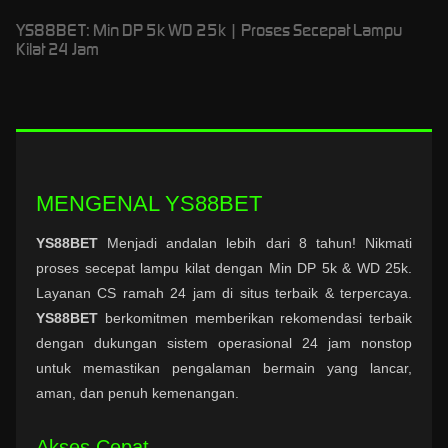
YS88BET: Min DP 5k WD 25k | Proses Secepat Lampu
Kilat 24 Jam
MENGENAL YS88BET
YS88BET
Menjadi andalan lebih dari 8 tahun! Nikmati
proses secepat lampu kilat dengan Min DP 5k & WD 25k.
Layanan CS ramah 24 jam di situs terbaik & terpercaya.
YS88BET
berkomitmen memberikan rekomendasi terbaik
dengan dukungan sistem operasional 24 jam nonstop
untuk memastikan pengalaman bermain yang lancar,
aman, dan penuh kemenangan.
Akses Cepat