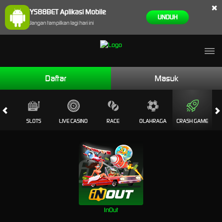
×
YS88BET Aplikasi Mobile
UNDUH
Jangan tampilkan lagi hari ini
Daftar
Masuk
MES
SLOTS
LIVE CASINO
RACE
OLAHRAGA
CRASH GAME
InOut