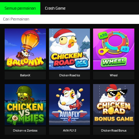
Semua permainan
Crash Game
BalloniX
Chicken Road Ice
Wheel
Chicken vs Zombies
AVIA FLY 2
Chicken Road Bonus