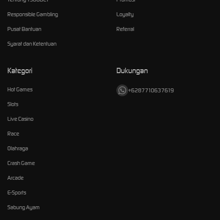
Responsible Gambling
Loyalty
Pusat Bantuan
Referral
Syarat dan Ketentuan
Kategori
Dukungan
Hot Games
+6287710637619
Slots
Live Casino
Race
Olahraga
Crash Game
Arcade
E-Sports
Sabung Ayam