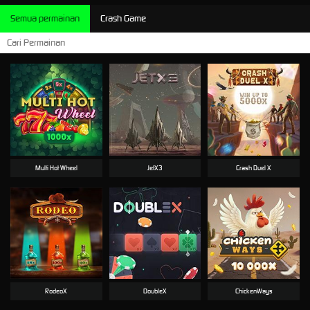
Semua permainan
Crash Game
Multi Hot Wheel
JetX3
Crash Duel X
RodeoX
DoubleX
ChickenWays