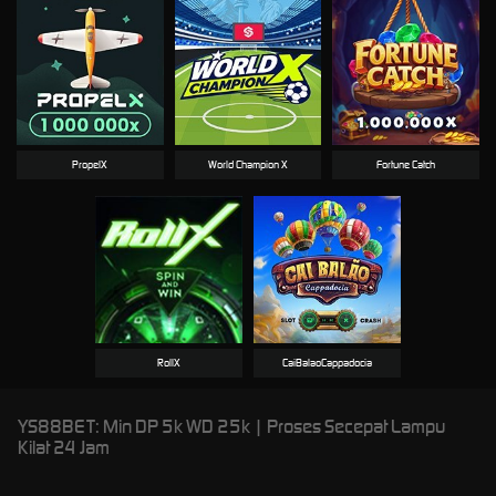
PropelX
World Champion X
Fortune Catch
RollX
CaiBalaoCappadocia
YS88BET: Min DP 5k WD 25k | Proses Secepat Lampu
Kilat 24 Jam