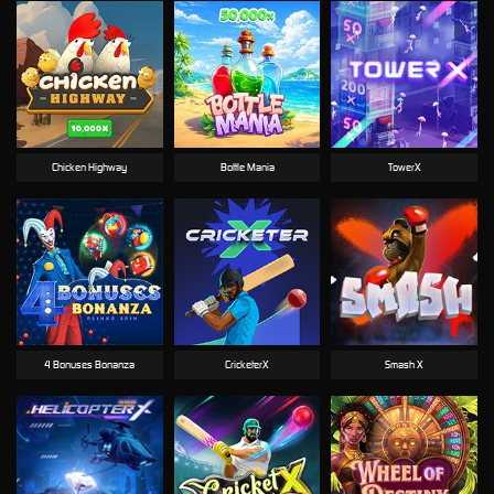
Chicken Highway
Bottle Mania
TowerX
4 Bonuses Bonanza
CricketerX
Smash X