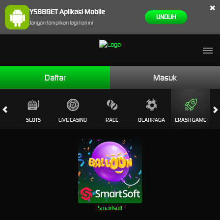
×
YS88BET Aplikasi Mobile
UNDUH
Jangan tampilkan lagi hari ini
Daftar
Masuk
MES
SLOTS
LIVE CASINO
RACE
OLAHRAGA
CRASH GAME
Smartsoft