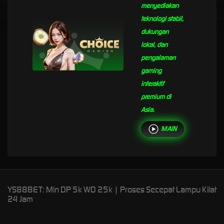
menyediakan
teknologi stabil,
dukungan
lokal, dan
pengalaman
gaming
interaktif
premium di
Asia.
MAIN
YS88BET: Min DP 5k WD 25k | Proses Secepat Lampu Kilat
24 Jam