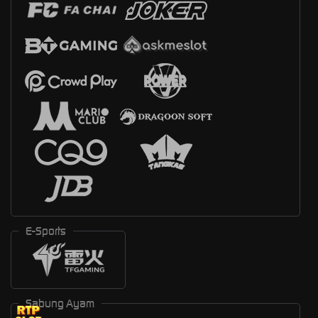
E-Sports
Sabung Ayam