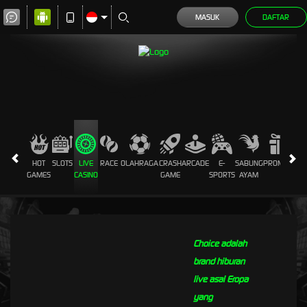
MASUK
DAFTAR
HOT
SLOTS
LIVE
RACE
OLAHRAGA
CRASH
ARCADE
E-
SABUNG
PROMOSI
GAMES
CASINO
GAME
SPORTS
AYAM
Choice adalah
brand hiburan
live asal Eropa
yang