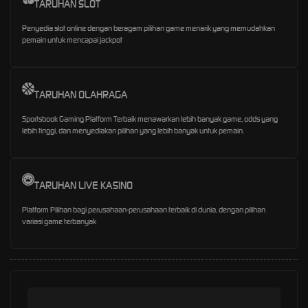
TARUHAN SLOT
Penyedia slot online dengan beragam pilihan game menarik yang memudahkan
pemain untuk mencapai jackpot
TARUHAN OLAHRAGA
Sportsbook Gaming Platform Terbaik menawarkan lebih banyak game, odds yang
lebih tinggi, dan menyediakan pilihan yang lebih banyak untuk pemain.
TARUHAN LIVE KASINO
Platform Pilihan bagi perusahaan-perusahaan terbaik di dunia, dengan pilihan
variasi game terbanyak