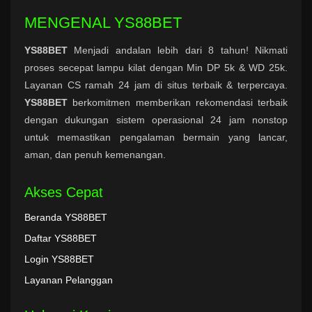
MENGENAL YS88BET
YS88BET
Menjadi andalan lebih dari 8 tahun! Nikmati
proses secepat lampu kilat dengan Min DP 5k & WD 25k.
Layanan CS ramah 24 jam di situs terbaik & terpercaya.
YS88BET
berkomitmen memberikan rekomendasi terbaik
dengan dukungan sistem operasional 24 jam nonstop
untuk memastikan pengalaman bermain yang lancar,
aman, dan penuh kemenangan.
Akses Cepat
Beranda YS88BET
Daftar YS88BET
Login YS88BET
Layanan Pelanggan