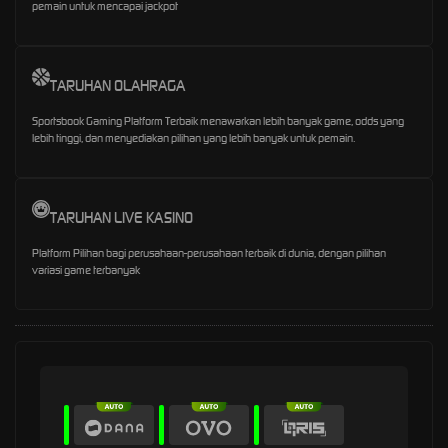
pemain untuk mencapai jackpot
TARUHAN OLAHRAGA
Sportsbook Gaming Platform Terbaik menawarkan lebih banyak game, odds yang
lebih tinggi, dan menyediakan pilihan yang lebih banyak untuk pemain.
TARUHAN LIVE KASINO
Platform Pilihan bagi perusahaan-perusahaan terbaik di dunia, dengan pilihan
variasi game terbanyak