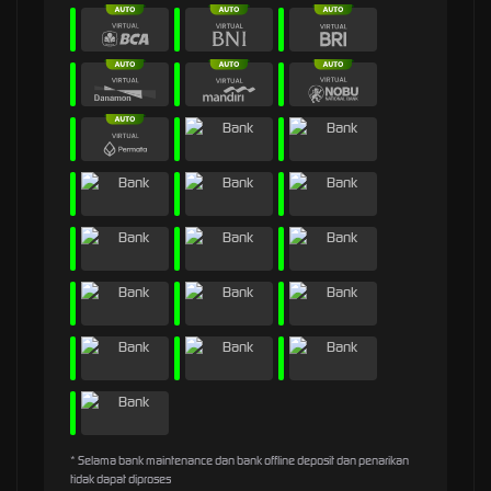
* Selama bank maintenance dan bank offline deposit dan penarikan
tidak dapat diproses