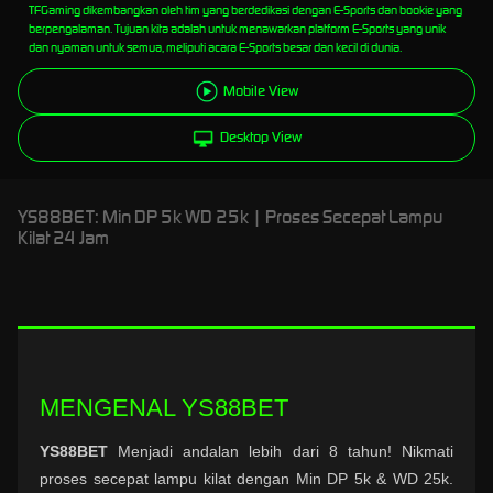
TFGaming dikembangkan oleh tim yang berdedikasi dengan E-Sports dan bookie yang
berpengalaman. Tujuan kita adalah untuk menawarkan platform E-Sports yang unik
dan nyaman untuk semua, meliputi acara E-Sports besar dan kecil di dunia.
Mobile View
Desktop View
YS88BET: Min DP 5k WD 25k | Proses Secepat Lampu
Kilat 24 Jam
MENGENAL YS88BET
YS88BET
Menjadi andalan lebih dari 8 tahun! Nikmati
proses secepat lampu kilat dengan Min DP 5k & WD 25k.