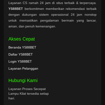
Layanan CS ramah 24 jam di situs terbaik & terpercaya.
YS88BET
berkomitmen memberikan rekomendasi terbaik
dengan dukungan sistem operasional 24 jam nonstop
untuk memastikan pengalaman bermain yang lancar,
aman, dan penuh kemenangan.
Akses Cepat
Beranda YS88BET
Daftar YS88BET
Login YS88BET
Layanan Pelanggan
Hubungi Kami
Layanan Proses Secepat
Lampu Kilat tersedia setiap
hari.