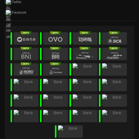
Twitter
Facebook