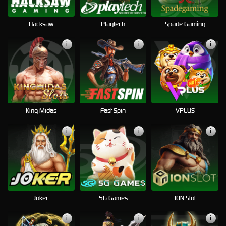
Hacksaw
Playtech
Spade Gaming
i
i
i
King Midas
Fast Spin
VPLUS
i
i
i
Joker
5G Games
ION Slot
i
i
i