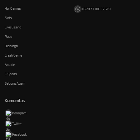
Hot Games
+6287710637619
Slots
Live Casino
Race
Olahraga
Crash Game
Arcade
E-Sports
Sabung Ayam
Komunitas
Instagram
Twitter
Facebook