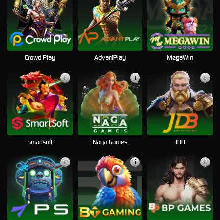
Crowd Play
AdvantPlay
MegaWin
i
i
i
Smartsoft
Naga Games
JDB
i
i
i