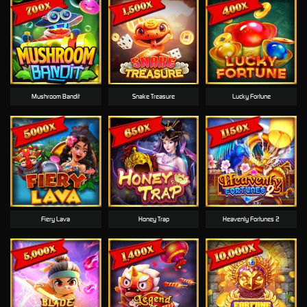
Mushroom Bandit
Snake Treasure
Lucky Fortune
Fiery Lava
Honey Trap
Heavenly Fortunes 2