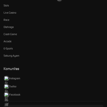
Slots
Live Casino
Race
Olahraga
Crash Game
Arcade
E-Sports
Sabung Ayam
Komunitas
Instagram
Twitter
Facebook