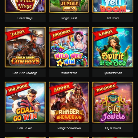
Poker Ways
Jungle Quest
Yeti Boom
Gold Rush Cowboys
Wild Wet Win
Spirit of the Sea
Goal Go Win
Ranger Showdown
City of Jewels