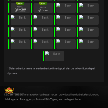
* Selama bank maintenance dan bank offline deposit dan penarikan tidak dapat
diproses
©2026 YS88BET menawarkan berbagai macam provider pilihan terbaik dan didukung
oleh Layanan Pelanggan profesional 24/7 yang siap melayani Anda.