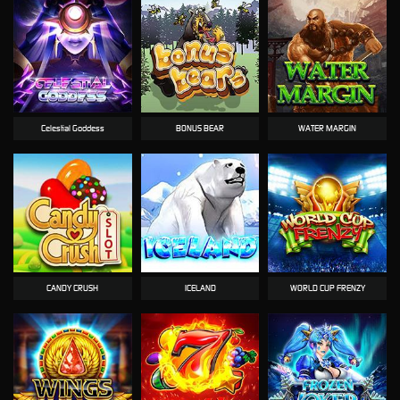
Celestial Goddess
BONUS BEAR
WATER MARGIN
CANDY CRUSH
ICELAND
WORLD CUP FRENZY