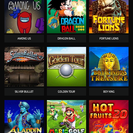
AMONG US
DRAGON BALL
FORTUNE LIONS
SILVER BULLET
GOLDEN TOUR
BOY KING