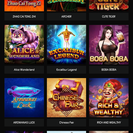
ZHAO CAI TONG ZHI
ARCHER
CUTE TIGER
Alice Wonderland
Excalibur Legend
BOBA BOBA
AROWANAS LUCK
Chinese Fair
RICH AND WEALTHY