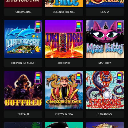
50 DRAGONS
QUEEN OF THE NILE
GEISHA
DOLPHIN TREASURE
TIKI TORCH
MISS KITTY
BUFFALO
CHOY SUN DOA
5 DRAGONS