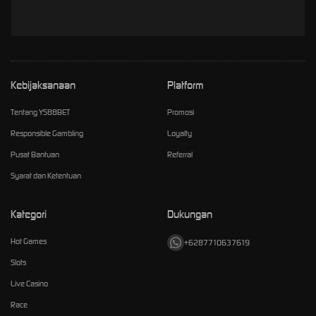
Kebijaksanaan
Platform
Tentang YS88BET
Promosi
Responsible Gambling
Loyalty
Pusat Bantuan
Referral
Syarat dan Ketentuan
Kategori
Dukungan
Hot Games
+6287710637619
Slots
Live Casino
Race