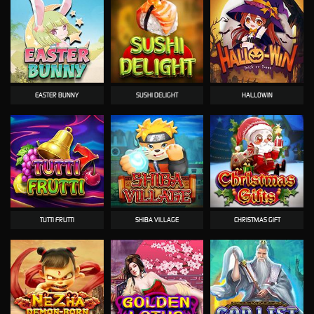
EASTER BUNNY
SUSHI DELIGHT
HALLOWIN
TUTTI FRUTTI
SHIBA VILLAGE
CHRISTMAS GIFT