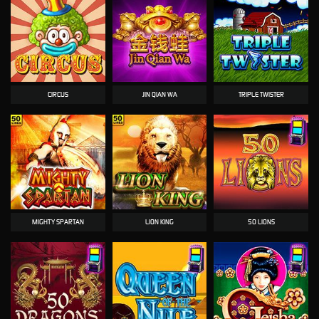
CIRCUS
JIN QIAN WA
TRIPLE TWISTER
MIGHTY SPARTAN
LION KING
50 LIONS