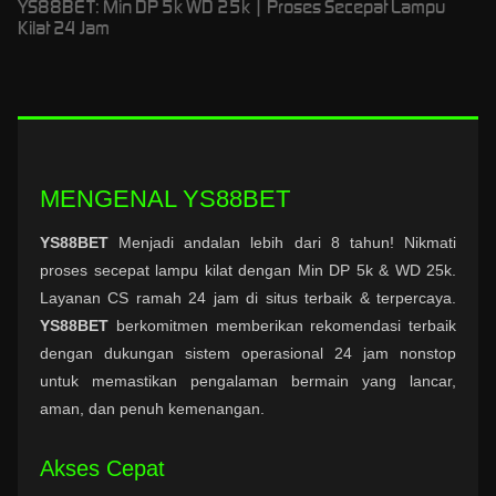
YS88BET: Min DP 5k WD 25k | Proses Secepat Lampu
Kilat 24 Jam
MENGENAL YS88BET
YS88BET
Menjadi andalan lebih dari 8 tahun! Nikmati
proses secepat lampu kilat dengan Min DP 5k & WD 25k.
Layanan CS ramah 24 jam di situs terbaik & terpercaya.
YS88BET
berkomitmen memberikan rekomendasi terbaik
dengan dukungan sistem operasional 24 jam nonstop
untuk memastikan pengalaman bermain yang lancar,
aman, dan penuh kemenangan.
Akses Cepat