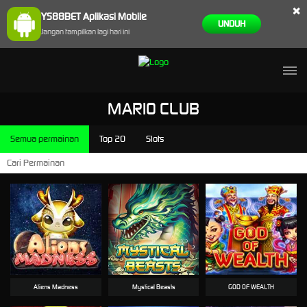
×
YS88BET Aplikasi Mobile
UNDUH
Jangan tampilkan lagi hari ini
MARIO CLUB
Semua permainan
Top 20
Slots
Aliens Madness
Mystical Beasts
GOD OF WEALTH