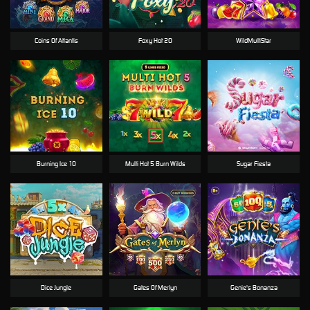
Coins Of Atlantis
Foxy Hot 20
WildMultiStar
Burning Ice 10
Multi Hot 5 Burn Wilds
Sugar Fiesta
Dice Jungle
Gates Of Merlyn
Genie's Bonanza