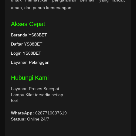
untuk memastikan pengalaman bermain yang lancar,
aman, dan penuh kemenangan.
Akses Cepat
Beranda YS88BET
Daftar YS88BET
Login YS88BET
Layanan Pelanggan
Hubungi Kami
Layanan Proses Secepat
Lampu Kilat tersedia setiap
hari.
WhatsApp:
6287710637619
Status:
Online 24/7