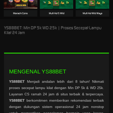
Mariachi Coins
Multi Hot 5 Wild
Multi Hot Wild Ways
YS88BET: Min DP 5k WD 25k | Proses Secepat Lampu
Kilat 24 Jam
MENGENAL YS88BET
YS88BET
Menjadi andalan lebih dari 8 tahun! Nikmati
proses secepat lampu kilat dengan Min DP 5k & WD 25k.
Layanan CS ramah 24 jam di situs terbaik & terpercaya.
YS88BET
berkomitmen memberikan rekomendasi terbaik
dengan dukungan sistem operasional 24 jam nonstop