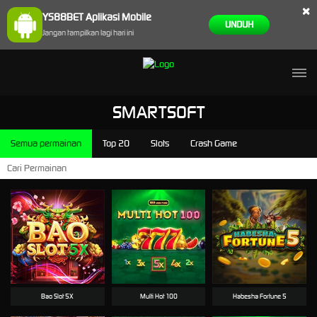
×
YS88BET Aplikasi Mobile
UNDUH
Jangan tampilkan lagi hari ini
SMARTSOFT
Semua permainan
Top 20
Slots
Crash Game
Bao Slot 5X
Multi Hot 100
Habesha Fortune 5