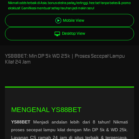
Nikmati odds terbaik di Asia, bonus ekstra parlay tertinggi, free bet tanpa batas & promo
eksklusif. Gamifikasi membuat setiap taruhan jadi makin seru!
Mobile View
Desktop View
YS88BET: Min DP 5k WD 25k | Proses Secepat Lampu
Kilat 24 Jam
MENGENAL YS88BET
YS88BET
Menjadi andalan lebih dari 8 tahun! Nikmati
proses secepat lampu kilat dengan Min DP 5k & WD 25k.
Layanan CS ramah 24 jam di situs terbaik & terpercaya.