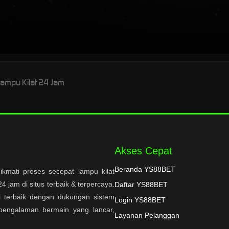
ampu Kilat 24 Jam
Akses Cepat
Beranda YS88BET
ikmati proses secepat lampu kilat
am di situs terbaik & terpercaya.
Daftar YS88BET
terbaik dengan dukungan sistem
Login YS88BET
pengalaman bermain yang lancar,
Layanan Pelanggan