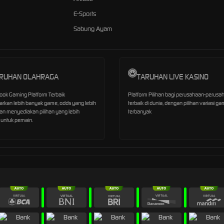
E-Sports
Sabung Ayam
RUHAN OLAHRAGA
TARUHAN LIVE KASINO
ook Gaming Platform Terbaik
Platform Pilihan bagi perusahaan-perusa
kan lebih banyak game, odds yang lebih
terbaik di dunia, dengan pilihan variasi g
 dan menyediakan pilihan yang lebih
terbanyak
untuk pemain.