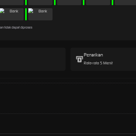
an tidak dapat diproses
Penarikan
Rata-rata 5 Menit