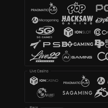
Live Casino
Race