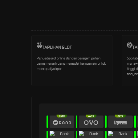
TARUHAN SLOT
TA
Penyedia slot online dengan beragam pilihan
Sportsb
game menarik yang memudahkan pemain untuk
menawar
mencapai jackpot
tinggi,
banyak 