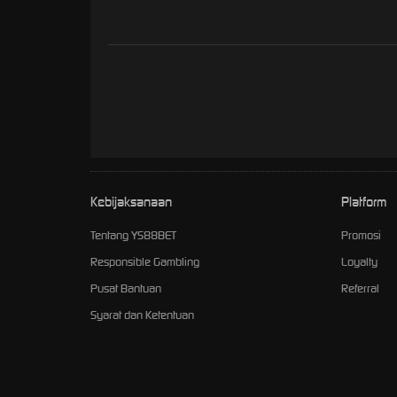
Kebijaksanaan
Platform
Tentang YS88BET
Promosi
Responsible Gambling
Loyalty
Pusat Bantuan
Referral
Syarat dan Ketentuan