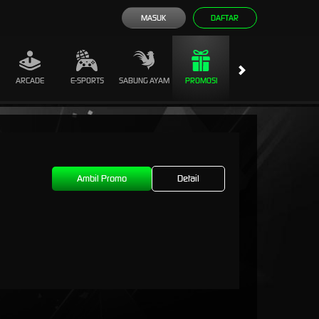
MASUK
DAFTAR
ARCADE
E-SPORTS
SABUNG AYAM
PROMOSI
Ambil Promo
Detail