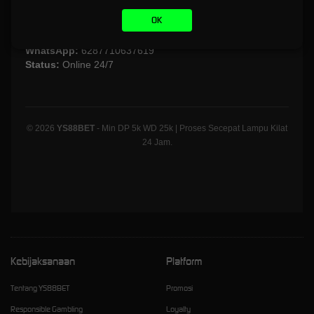
Lampu Kilat tersedia setiap
OK
hari.
WhatsApp:
6287710637619
Status:
Online 24/7
© 2026
YS88BET
- Min DP 5k WD 25k | Proses Secepat Lampu Kilat
24 Jam.
Kebijaksanaan
Platform
Tentang YS88BET
Promosi
Responsible Gambling
Loyalty