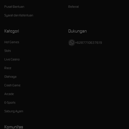
Pusat Bantuan
Referral
Syarat dan Ketentuan
Kategori
Dukungan
Hot Games
+6287710637619
Slots
Live Casino
Race
Olahraga
Crash Game
Arcade
E-Sports
Sabung Ayam
Komunitas