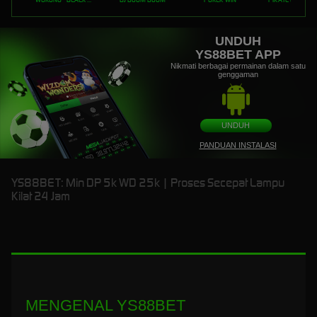
UNDUH
YS88BET APP
Nikmati berbagai permainan dalam satu
genggaman
UNDUH
PANDUAN INSTALASI
YS88BET: Min DP 5k WD 25k | Proses Secepat Lampu
Kilat 24 Jam
MENGENAL YS88BET