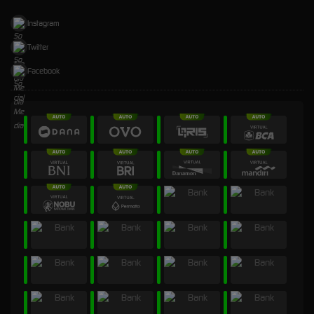
Instagram
Twitter
Facebook