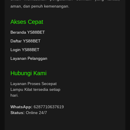
aman, dan penuh kemenangan.
Akses Cepat
Beranda YS88BET
Daftar YS88BET
Login YS88BET
Layanan Pelanggan
Hubungi Kami
Layanan Proses Secepat
Lampu Kilat tersedia setiap
hari.
WhatsApp:
6287710637619
Status:
Online 24/7