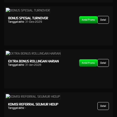
BONUS SPESIAL TURNOVER
Ambil Promo
Detail
Tanggal akhir:
31-Des-2029
EXTRA BONUS ROLLINGAN HARIAN
Ambil Promo
Detail
Tanggal akhir:
31-Jan-2028
KOMISI REFERRAL SEUMUR HIDUP
Detail
Tanggal akhir:
-