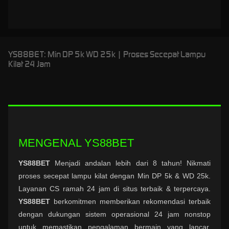
YS88BET: Min DP 5k WD 25k | Proses Secepat Lampu
Kilat 24 Jam
MENGENAL YS88BET
YS88BET
Menjadi andalan lebih dari 8 tahun! Nikmati
proses secepat lampu kilat dengan Min DP 5k & WD 25k.
Layanan CS ramah 24 jam di situs terbaik & terpercaya.
YS88BET
berkomitmen memberikan rekomendasi terbaik
dengan dukungan sistem operasional 24 jam nonstop
untuk memastikan pengalaman bermain yang lancar,